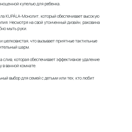
олноценной купелью для ребенка.
ала KUPÁLA-Монолит, который обеспечивает высокую
елия. Несмотря на свой утонченный дизайн, раковина
бно мыть руки.
и шелковистая, что вызывает приятные тактильные
ительный шарм.
а слив, которая обеспечивает эффективное удаление
у в ванной комнате.
ьный выбор для семей с детьми или тех, кто любит