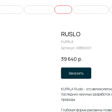
ятия
Акции
Мастерская KUPÁLA
Сотрудничество
Готовые решения
RUSLO
KUPÁLA
Артикул:
WB56001
р.
39 640
Заказать
KUPÁLA Ruslo - это великолеп
последних научных разработок
природы.
Глубокая форма раковины позвол