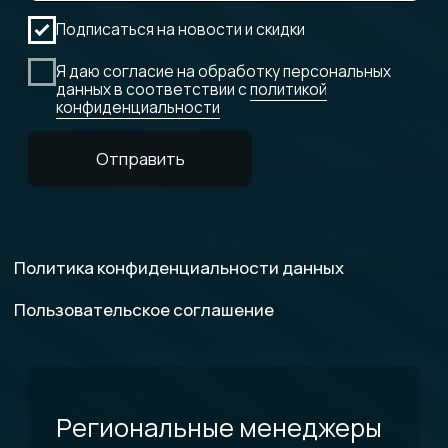
Сибирь и Дальний Восток
г. Новосибирск
vmelnikov@
ideal-solution.ru
+7 962 835 00 14
© Все права защищены, 2026.
Разработка сайта AV