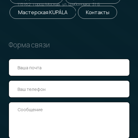
Юг - Ростов
г. Ростов
ailieva@
ideal-solution.ru
+7 963 642 36 43
Юг - Краснодар и Ставрополь
г. Ставрополь
egritsenko@
ideal-solution.ru
+7 988 750 19 10
Урал
г. Екатеринбург
amurashov@
ideal-solution.ru
+7 922 022 73 88
Поволжье
г. Казань
mbakirova@ideal-solution.ru
+7 909 309 31 37