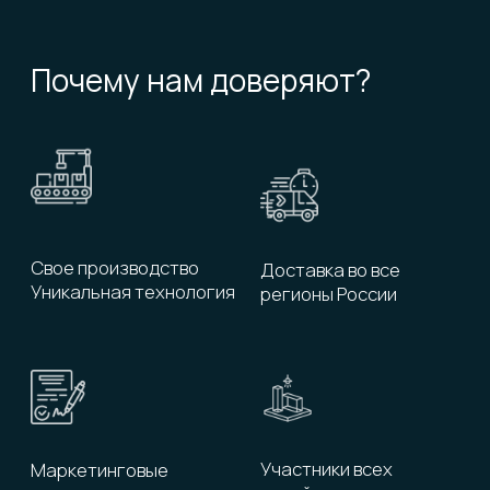
Подгоняем изделие
под ваш размер
Раковины
Модульные системы
Столешницы
Нестандартные решения
Ванны
Душевые поддоны
Тумбы
Зеркала
Аксессуары