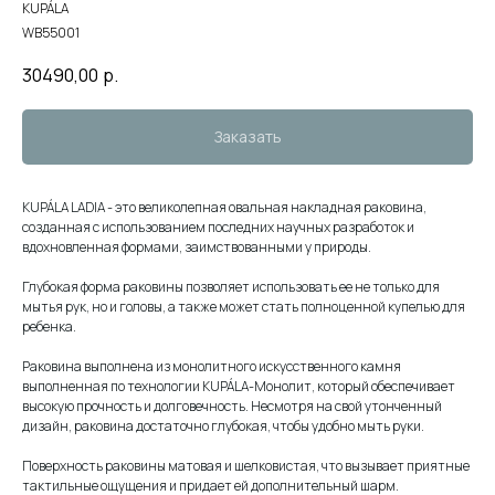
KUPÁLA
WB55001
30490,00
р.
Заказать
KUPÁLA LADIA - это великолепная овальная накладная раковина,
созданная с использованием последних научных разработок и
вдохновленная формами, заимствованными у природы.
Глубокая форма раковины позволяет использовать ее не только для
мытья рук, но и головы, а также может стать полноценной купелью для
ребенка.
Раковина выполнена из монолитного искусственного камня
выполненная по технологии KUPÁLA-Монолит, который обеспечивает
высокую прочность и долговечность. Несмотря на свой утонченный
дизайн, раковина достаточно глубокая, чтобы удобно мыть руки.
Поверхность раковины матовая и шелковистая, что вызывает приятные
тактильные ощущения и придает ей дополнительный шарм.