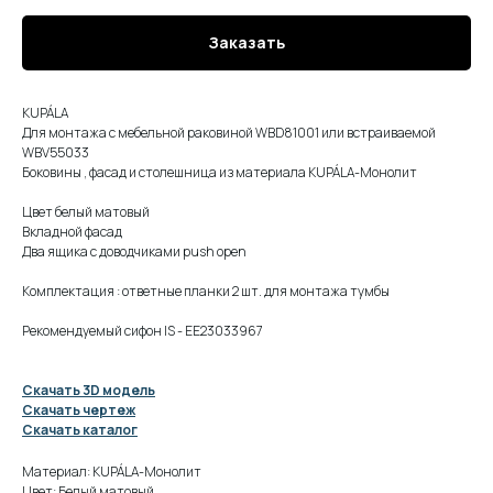
Заказать
KUPÁLA
Для монтажа с мебельной раковиной WBD81001 или встраиваемой
WBV55033
Боковины , фасад и столешница из материала KUPÁLA-Монолит
Цвет белый матовый
Вкладной фасад
Два ящика с доводчиками push open
Комплектация : ответные планки 2 шт. для монтажа тумбы
Рекомендуемый сифон IS - EE23033967
Скачать 3D модель
Скачать чертеж
Скачать каталог
Материал: KUPÁLA-Монолит
Цвет: Белый матовый